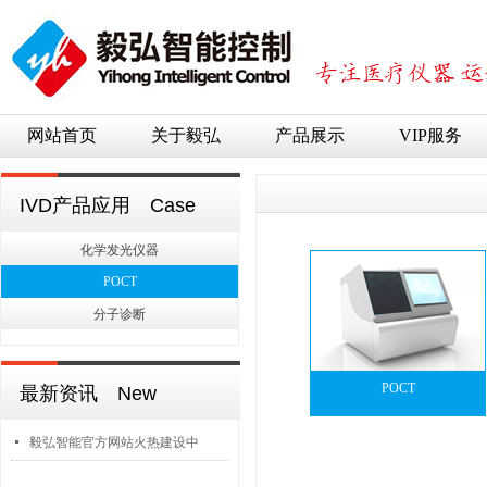
网站首页
关于毅弘
产品展示
VIP服务
IVD产品应用 Case
化学发光仪器
POCT
分子诊断
POCT
最新资讯 New
넷
毅弘智能官方网站火热建设中