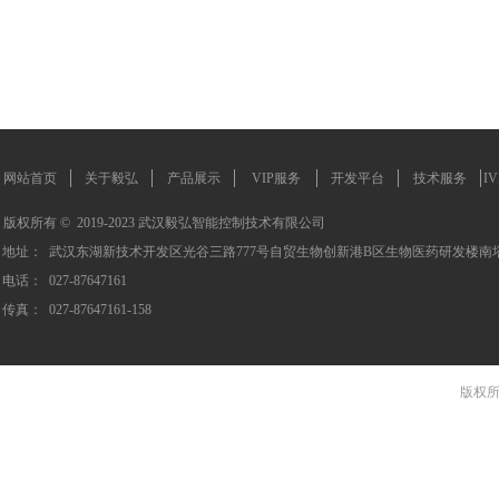
网站首页
关于毅弘
产品展示
VIP服务
开发平台
技术服务
I
版权所有 ©  2019-2023
武汉毅弘智能控制技术有限公司
地址：
武汉东湖新技术开发区光谷三路777号自贸生物创新港B区生物医药研发楼南塔S
电话：
027-87647161
传真：
027-87647161-158
版权所