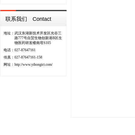
联系我们 Contact
地址：
武汉东湖新技术开发区光谷三
路777号自贸生物创新港B区生
物医药研发楼南塔S105
电话：
027-87647161
传真：
027-87647161-158
网址：
http://www.yihongict.com/