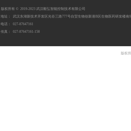
版权所有 ©  2019-2023
武汉毅弘智能控制技术有限公司
地址：
武汉东湖新技术开发区光谷三路777号自贸生物创新港B区生物医药研发楼南塔S
电话：
027-87647161
传真：
027-87647161-158
版权所